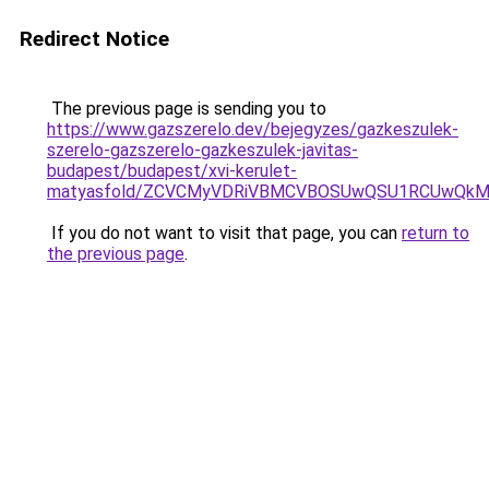
Redirect Notice
The previous page is sending you to
https://www.gazszerelo.dev/bejegyzes/gazkeszulek-
szerelo-gazszerelo-gazkeszulek-javitas-
budapest/budapest/xvi-kerulet-
matyasfold/ZCVCMyVDRiVBMCVBOSUwQSU1RCUwQkM
If you do not want to visit that page, you can
return to
the previous page
.