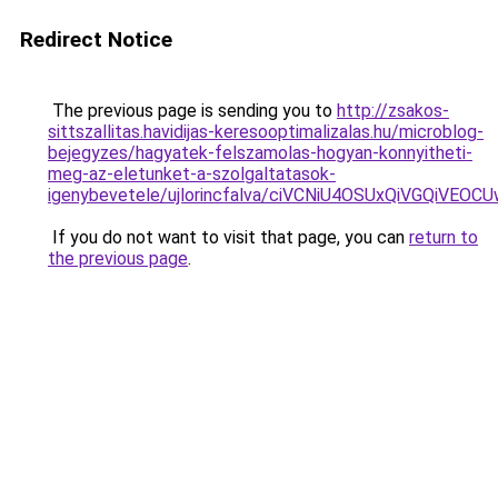
Redirect Notice
The previous page is sending you to
http://zsakos-
sittszallitas.havidijas-keresooptimalizalas.hu/microblog-
bejegyzes/hagyatek-felszamolas-hogyan-konnyitheti-
meg-az-eletunket-a-szolgaltatasok-
igenybevetele/ujlorincfalva/ciVCNiU4OSUxQiVGQiV
If you do not want to visit that page, you can
return to
the previous page
.