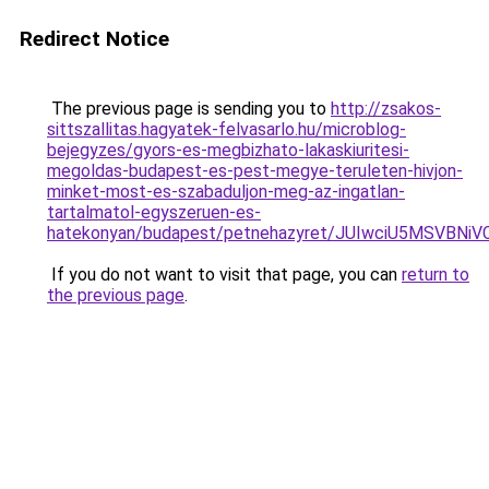
Redirect Notice
The previous page is sending you to
http://zsakos-
sittszallitas.hagyatek-felvasarlo.hu/microblog-
bejegyzes/gyors-es-megbizhato-lakaskiuritesi-
megoldas-budapest-es-pest-megye-teruleten-hivjon-
minket-most-es-szabaduljon-meg-az-ingatlan-
tartalmatol-egyszeruen-es-
hatekonyan/budapest/petnehazyret/JUIwciU5MSV
If you do not want to visit that page, you can
return to
the previous page
.