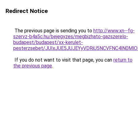
Redirect Notice
The previous page is sending you to
http://www.xn--fg-
szervz-b4a5c.hu/bejegyzes/megbizhato-gazszerelo-
budapest/budapest/xx-kerulet-
pesterzsebet/JUIxJUE5JUJEYyVDRiU5NCVFNC4lN0
If you do not want to visit that page, you can
return to
the previous page
.