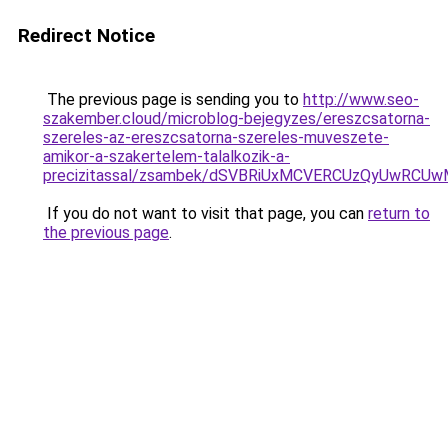
Redirect Notice
The previous page is sending you to
http://www.seo-
szakember.cloud/microblog-bejegyzes/ereszcsatorna-
szereles-az-ereszcsatorna-szereles-muveszete-
amikor-a-szakertelem-talalkozik-a-
precizitassal/zsambek/dSVBRiUxMCVERCUzQyUwR
If you do not want to visit that page, you can
return to
the previous page
.