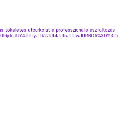
s-tokeletes-utburkolat-a-professzionalis-aszfaltozas-
0lRjdqJUY4JUUyJTk2JUI4JUI5JUUwJURBOA%3D%3D/
.