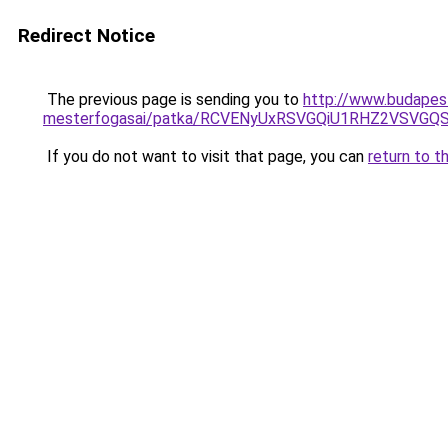
Redirect Notice
The previous page is sending you to
http://www.budapest
mesterfogasai/patka/RCVENyUxRSVGQiU1RHZ2VSVG
If you do not want to visit that page, you can
return to t