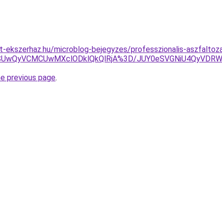
-ekszerhaz.hu/microblog-bejegyzes/professzionalis-aszfaltoza
QSUwQyVCMCUwMXclODklQkQlRjA%3D/JUY0eSVGNiU4QyVDRW
he previous page
.