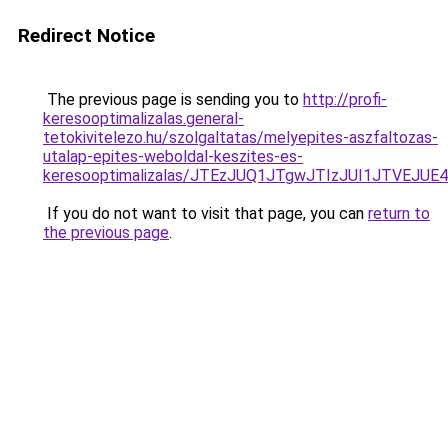
Redirect Notice
The previous page is sending you to
http://profi-
keresooptimalizalas.general-
tetokivitelezo.hu/szolgaltatas/melyepites-aszfaltozas-
utalap-epites-weboldal-keszites-es-
keresooptimalizalas/JTEzJUQ1JTgwJTIzJUI1JTVEJUE
If you do not want to visit that page, you can
return to
the previous page
.