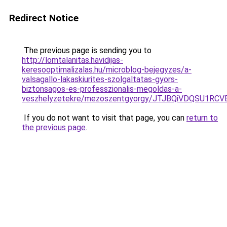
Redirect Notice
The previous page is sending you to
http://lomtalanitas.havidijas-
keresooptimalizalas.hu/microblog-bejegyzes/a-
valsagallo-lakaskiurites-szolgaltatas-gyors-
biztonsagos-es-professzionalis-megoldas-a-
veszhelyzetekre/mezoszentgyorgy/JTJBQiVDQSU
If you do not want to visit that page, you can
return to
the previous page
.