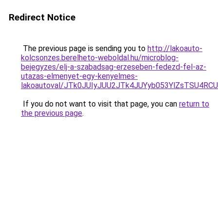
Redirect Notice
The previous page is sending you to
http://lakoauto-
kolcsonzes.berelheto-weboldal.hu/microblog-
bejegyzes/elj-a-szabadsag-erzeseben-fedezd-fel-az-
utazas-elmenyet-egy-kenyelmes-
lakoautoval/JTk0JUIyJUU2JTk4JUYyb053YlZsTSU4R
If you do not want to visit that page, you can
return to
the previous page
.