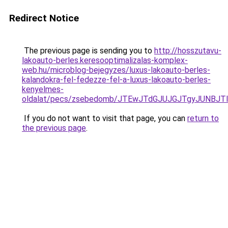
Redirect Notice
The previous page is sending you to
http://hosszutavu-
lakoauto-berles.keresooptimalizalas-komplex-
web.hu/microblog-bejegyzes/luxus-lakoauto-berles-
kalandokra-fel-fedezze-fel-a-luxus-lakoauto-berles-
kenyelmes-
oldalat/pecs/zsebedomb/JTEwJTdGJUJGJTgyJUNBJ
If you do not want to visit that page, you can
return to
the previous page
.