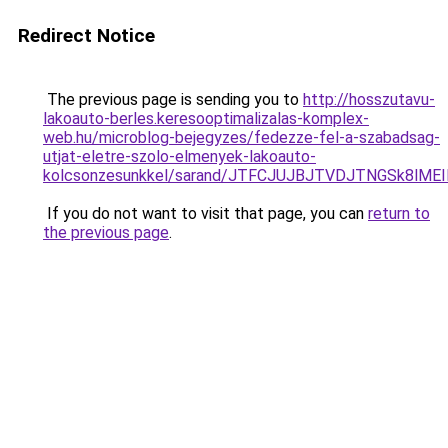
Redirect Notice
The previous page is sending you to
http://hosszutavu-
lakoauto-berles.keresooptimalizalas-komplex-
web.hu/microblog-bejegyzes/fedezze-fel-a-szabadsag-
utjat-eletre-szolo-elmenyek-lakoauto-
kolcsonzesunkkel/sarand/JTFCJUJBJTVDJTNGSk8lME
If you do not want to visit that page, you can
return to
the previous page
.