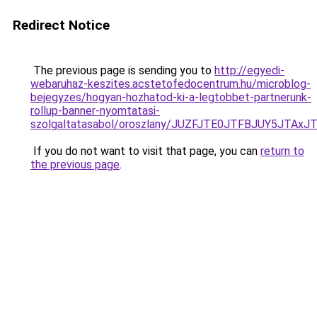
Redirect Notice
The previous page is sending you to
http://egyedi-
webaruhaz-keszites.acstetofedocentrum.hu/microblog-
bejegyzes/hogyan-hozhatod-ki-a-legtobbet-partnerunk-
rollup-banner-nyomtatasi-
szolgaltatasabol/oroszlany/JUZFJTE0JTFBJUY5J
If you do not want to visit that page, you can
return to
the previous page
.