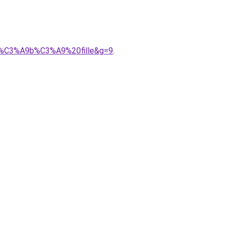
0b%C3%A9b%C3%A9%20fille&g=9
.